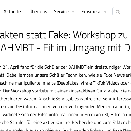
Aktuelles
Über uns
Service
Erasmus+
akten statt Fake: Workshop z
AHMBT - Fit im Umgang mit D
 24. April fand für die Schüler der 3AHMBT ein dreistündiger Wor
att. Dabei lernten unsere Schüler Techniken, wie sie Fake News
schine manipulierte Inhalte (Deepfakes, virale TikTok Videos oder
r. Der Workshop startete mit einem interaktiven Quiz, wobei die 
cherchieren waren. Anschließend gab es zahlreiche, sehr interess
ten von Desinformationen von der vortragenden Medientrainerin, 
il widmete sich der Falschinformationen in Form von KI, Bildern un
lche Schüler für eine aktive Online-Recherche und zum Faktench
lernte sogleich auszuprobieren. Auch wurden Folgen von Fake Ne