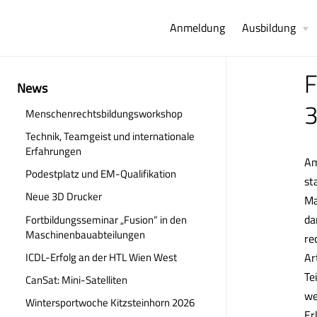
Anmeldung
Ausbildung
F
News
3
Menschenrechtsbildungsworkshop
Technik, Teamgeist und internationale
Erfahrungen
Am
Podestplatz und EM-Qualifikation
st
Neue 3D Drucker
Ma
da
Fortbildungsseminar „Fusion“ in den
Maschinenbauabteilungen
re
ICDL-Erfolg an der HTL Wien West
Ar
Te
CanSat: Mini-Satelliten
we
Wintersportwoche Kitzsteinhorn 2026
Er