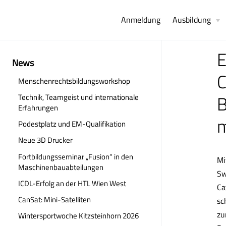
Anmeldung
Ausbildung
E
News
C
Menschenrechtsbildungsworkshop
B
Technik, Teamgeist und internationale
Erfahrungen
m
Podestplatz und EM-Qualifikation
Neue 3D Drucker
Fortbildungsseminar „Fusion“ in den
Mi
Maschinenbauabteilungen
Sw
ICDL-Erfolg an der HTL Wien West
Ca
CanSat: Mini-Satelliten
sc
zu
Wintersportwoche Kitzsteinhorn 2026