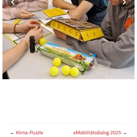
←
Klima-Puzzle
eMobilitätsdialog 2025
→