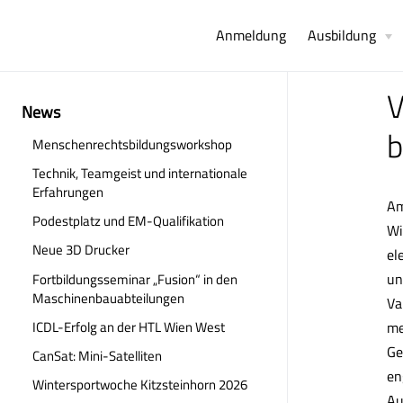
Anmeldung
Ausbildung
V
News
b
Menschenrechtsbildungsworkshop
Technik, Teamgeist und internationale
Erfahrungen
Am
Podestplatz und EM-Qualifikation
Wi
Neue 3D Drucker
el
un
Fortbildungsseminar „Fusion“ in den
Maschinenbauabteilungen
Va
ICDL-Erfolg an der HTL Wien West
me
Ge
CanSat: Mini-Satelliten
en
Wintersportwoche Kitzsteinhorn 2026
Au