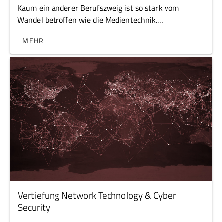
Kaum ein anderer Berufszweig ist so stark vom
Wandel betroffen wie die Medientechnik.
Medientechnik erfordert einen kreativen,
MEHR
potenzialorientierten Umgang mit Technologie. Das
macht den Ausbildungsschwerpunkt äußerst
dynamisch und vielseitig.
Vertiefung Network Technology & Cyber
Security