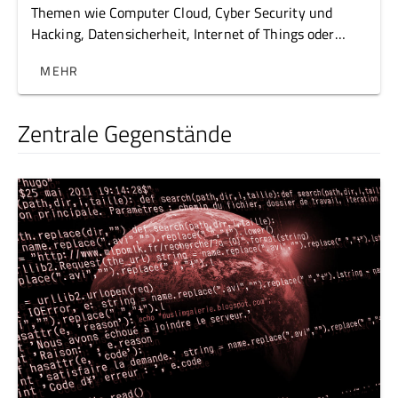
Themen wie Computer Cloud, Cyber Security und
Hacking, Datensicherheit, Internet of Things oder
mobile Anwendungen haben in den letzten Jahren
MEHR
stark an Bedeutung gewonnen. Diese Begriffe haben
eines gemeinsam: die dahinterliegende
Netzwerktechnik
Zentrale Gegenstände