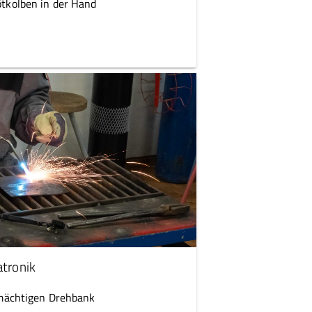
ötkolben in der Hand
tronik
r mächtigen Drehbank