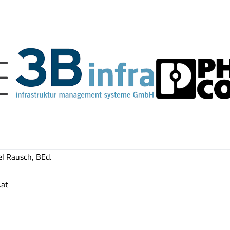
el Rausch, BEd.
.at