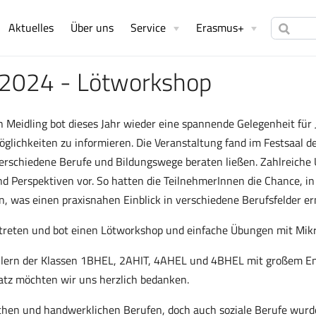
Aktuelles
Über uns
Service
Erasmus+
 2024 - Lötworkshop
 Meidling bot dieses Jahr wieder eine spannende Gelegenheit für 
glichkeiten zu informieren. Die Veranstaltung fand im Festsaal 
 verschiedene Berufe und Bildungswege beraten ließen. Zahlreich
nd Perspektiven vor. So hatten die TeilnehmerInnen die Chance, in
, was einen praxisnahen Einblick in verschiedene Berufsfelder er
reten und bot einen Lötworkshop und einfache Übungen mit Mikr
ülern der Klassen 1BHEL, 2AHIT, 4AHEL und 4BHEL mit großem E
atz möchten wir uns herzlich bedanken.
chen und handwerklichen Berufen, doch auch soziale Berufe wurd