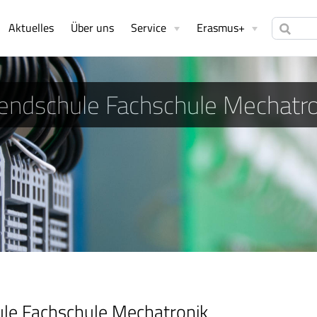
Aktuelles
Über uns
Service
Erasmus+
endschule Fachschule Mechatro
ule Fachschule Mechatronik