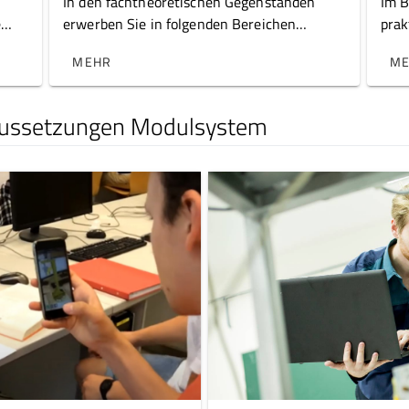
In den fachtheoretischen Gegenständen
Im B
e
erwerben Sie in folgenden Bereichen
prak
im
Kompetenzen.
ken
MEHR
M
raussetzungen Modulsystem