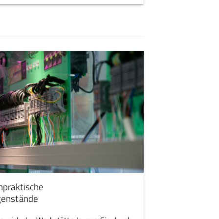
hpraktische
enstände