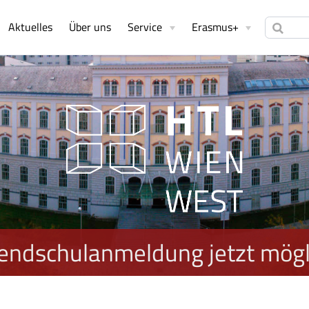
Aktuelles
Über uns
Service
Erasmus+
endschulanmeldung jetzt mögl